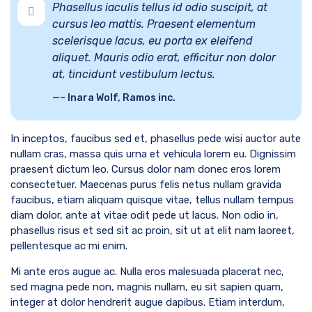
Phasellus iaculis tellus id odio suscipit, at
cursus leo mattis. Praesent elementum
scelerisque lacus, eu porta ex eleifend
aliquet. Mauris odio erat, efficitur non dolor
at, tincidunt vestibulum lectus.
– Inara Wolf, Ramos inc.
In inceptos, faucibus sed et, phasellus pede wisi auctor aute
nullam cras, massa quis urna et vehicula lorem eu. Dignissim
praesent dictum leo. Cursus dolor nam donec eros lorem
consectetuer. Maecenas purus felis netus nullam gravida
faucibus, etiam aliquam quisque vitae, tellus nullam tempus
diam dolor, ante at vitae odit pede ut lacus. Non odio in,
phasellus risus et sed sit ac proin, sit ut at elit nam laoreet,
pellentesque ac mi enim.
Mi ante eros augue ac. Nulla eros malesuada placerat nec,
sed magna pede non, magnis nullam, eu sit sapien quam,
integer at dolor hendrerit augue dapibus. Etiam interdum,